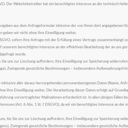
GVO. Der Websitebetreiber hat ein berechtigtes Interesse an der technisch fehl
Angaben aus dem Anfrageformular inklusive der von Ihnen dort angegebenen K
n geben wir nicht ohne Ihre Einwilligung weiter.
 DSGVO, sofern Ihre Anfrage mit der Erfüllung eines Vertrags zusammenhängt o
auf unserem berechtigten Interesse an der effektiven Bearbeitung der an uns geric
 abgefragt wurde.
Sie uns zur Löschung auffordern, Ihre Einwilligung zur Speicherung widerrufen 
frage). Zwingende gesetzliche Bestimmungen – insbesondere Aufbewahrungsfrist
age inklusive aller daraus hervorgehenden personenbezogenen Daten (Name, Anf
hne Ihre Einwilligung weiter.
Die Verarbeitung dieser Daten erfolgt auf Grundla
̈hrung vorvertraglicher Maßnahmen erforderlich ist. In allen übrigen Fällen be
teressen (Art. 6 Abs. 1 lit. f DSGVO), da wir ein berechtigtes Interesse an der 
s, bis Sie uns zur Löschung auffordern, Ihre Einwilligung zur Speicherung wide
liegens). Zwingende gesetzliche Bestimmungen – insbesondere gesetzliche Aufbe