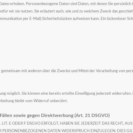
en erhoben. Personenbezogene Daten sind Daten, mit denen Sie persönlich id
für wir sie nutzen. Sie erläutert auch, wie und zu welchem Zweck das geschieh
Kommunikation per E-Mail) Sicherheitslücken aufweisen kann. Ein lückenloser S
n oder gemeinsam mit anderen über die Zwecke und Mittel der Verarbeitung von p
ng möglich. Sie können eine bereits erteilte Einwilligung jederzeit widerrufen.
rbeitung bleibt vom Widerruf unberührt.
Fällen sowie gegen Direktwerbung (Art. 21 DSGVO)
T. E ODER F DSGVO ERFOLGT, HABEN SIE JEDERZEIT DAS RECHT, AUS 
 PERSONENBEZOGENEN DATEN WIDERSPRUCH EINZULEGEN; DIES GILT 