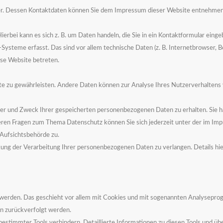
ber. Dessen Kontaktdaten können Sie dem Impressum dieser Website entnehmen
erbei kann es sich z. B. um Daten handeln, die Sie in ein Kontaktformular einge
steme erfasst. Das sind vor allem technische Daten (z. B. Internetbrowser, 
ese Website betreten.
site zu gewährleisten. Andere Daten können zur Analyse Ihres Nutzerverhalten
̈nger und Zweck Ihrer gespeicherten personenbezogenen Daten zu erhalten. Sie 
teren Fragen zum Thema Datenschutz können Sie sich jederzeit unter der im 
Aufsichtsbehörde zu.
ung der Verarbeitung Ihrer personenbezogenen Daten zu verlangen. Details hi
t werden. Das geschieht vor allem mit Cookies und mit sogenannten Analysepro
en zurückverfolgt werden.
estimmter Tools verhindern. Detaillierte Informationen zu diesen Tools und üb