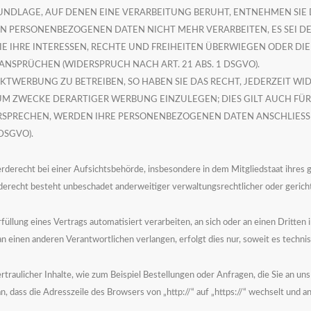
RUNDLAGE, AUF DENEN EINE VERARBEITUNG BERUHT, ENTNEHMEN SIE
N PERSONENBEZOGENEN DATEN NICHT MEHR VERARBEITEN, ES SEI D
E IHRE INTERESSEN, RECHTE UND FREIHEITEN ÜBERWIEGEN ODER DI
PRÜCHEN (WIDERSPRUCH NACH ART. 21 ABS. 1 DSGVO).
TWERBUNG ZU BETREIBEN, SO HABEN SIE DAS RECHT, JEDERZEIT WI
ZWECKE DERARTIGER WERBUNG EINZULEGEN; DIES GILT AUCH FÜR D
ERSPRECHEN, WERDEN IHRE PERSONENBEZOGENEN DATEN ANSCHLIES
DSGVO).
erecht bei einer Aufsichtsbehörde, insbesondere in dem Mitgliedstaat ihres g
erecht besteht unbeschadet anderweitiger verwaltungsrechtlicher oder gericht
rfüllung eines Vertrags automatisiert verarbeiten, an sich oder an einen Dritte
an einen anderen Verantwortlichen verlangen, erfolgt dies nur, soweit es technis
traulicher Inhalte, wie zum Beispiel Bestellungen oder Anfragen, die Sie an uns
an, dass die Adresszeile des Browsers von
„http://“ auf „https://“ wechselt und 