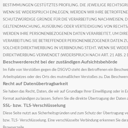
BESTIMMUNGEN GESTÜTZTES PROFILING. DIE JEWEILIGE RECHTSG
WENN SIE WIDERSPRUCH EINLEGEN, WERDEN WIR IHRE BETROFFENE
SCHUTZWÜRDIGE GRÜNDE FÜR DIE VERARBEITUNG NACHWEISEN, DI
GELTENDMACHUNG, AUSÜBUNG ODER VERTEIDIGUNG VON RECHTSANS
WERDEN IHRE PERSONENBEZOGENEN DATEN VERARBEITET, UM DIREK
VERARBEITUNG SIE BETREFFENDER PERSONENBEZOGENER DATEN ZUM 
SOLCHER DIREKTWERBUNG IN VERBINDUNG STEHT. WENN SIE WID
DIREKTWERBUNG VERWENDET (WIDERSPRUCH NACH ART. 21 ABS. 2 
Beschwerderecht bei der zuständigen Aufsichtsbehörde
Im Falle von Verstößen gegen die DSGVO steht den Betroffenen ein Beschwerd
Arbeitsplatzes oder des Orts des mutmaßlichen Verstoßes zu. Das Beschwerd
Recht auf Datenübertragbarkeit
Sie haben das Recht, Daten, die wir auf Grundlage Ihrer Einwilligung oder in E
Format aushändigen zu lassen. Sofern Sie die direkte Übertragung der Daten 
SSL- bzw. TLS-Verschlüsselung
Diese Seite nutzt aus Sicherheitsgründen und zum Schutz der Übertragung ver
bzw. TLS- Verschlüsselung. Eine verschlüsselte Verbindung erkennen Sie dar
Browserzeile.